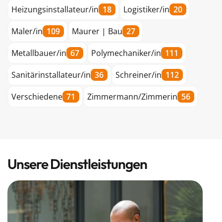
Heizungsinstallateur/in
18
Logistiker/in
20
Maler/in
109
Maurer | Bau
27
Metallbauer/in
67
Polymechaniker/in
111
Sanitärinstallateur/in
36
Schreiner/in
112
Verschiedene
71
Zimmermann/Zimmerin
56
Unsere Dienstleistungen