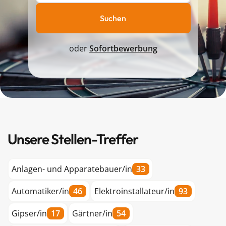
Suchen
oder
Sofortbewerbung
Unsere Stellen-Treffer​
Anlagen- und Apparatebauer/in
33
Automatiker/in
46
Elektroinstallateur/in
93
Gipser/in
17
Gärtner/in
54