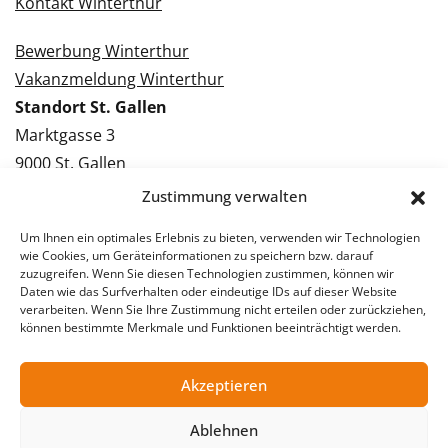
Kontakt Winterthur
Bewerbung Winterthur
Vakanzmeldung Winterthur
Standort St. Gallen
Marktgasse 3
9000 St. Gallen
Tel.: 071 228 09 09
Zustimmung verwalten
Kontakt St. Gallen
Um Ihnen ein optimales Erlebnis zu bieten, verwenden wir Technologien
wie Cookies, um Geräteinformationen zu speichern bzw. darauf
Bewerbung St. Gallen
zuzugreifen. Wenn Sie diesen Technologien zustimmen, können wir
Daten wie das Surfverhalten oder eindeutige IDs auf dieser Website
Vakanzmeldung St. Gallen
verarbeiten. Wenn Sie Ihre Zustimmung nicht erteilen oder zurückziehen,
können bestimmte Merkmale und Funktionen beeinträchtigt werden.
Akzeptieren
© 2026 Stellentreff AG
Impressum
Datenschutzerklärung
Ablehnen