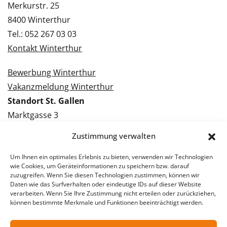
Merkurstr. 25
8400 Winterthur
Tel.: 052 267 03 03
Kontakt Winterthur
Bewerbung Winterthur
Vakanzmeldung Winterthur
Standort St. Gallen
Marktgasse 3
9000 St. Gallen
Zustimmung verwalten
Tel.: 071 228 09 09
Kontakt St. Gallen
Um Ihnen ein optimales Erlebnis zu bieten, verwenden wir Technologien
wie Cookies, um Geräteinformationen zu speichern bzw. darauf
zuzugreifen. Wenn Sie diesen Technologien zustimmen, können wir
Bewerbung St. Gallen
Daten wie das Surfverhalten oder eindeutige IDs auf dieser Website
verarbeiten. Wenn Sie Ihre Zustimmung nicht erteilen oder zurückziehen,
Vakanzmeldung St. Gallen
können bestimmte Merkmale und Funktionen beeinträchtigt werden.