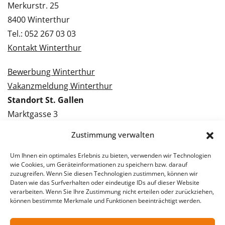
Merkurstr. 25
8400 Winterthur
Tel.: 052 267 03 03
Kontakt Winterthur
Bewerbung Winterthur
Vakanzmeldung Winterthur
Standort St. Gallen
Marktgasse 3
9000 St. Gallen
Zustimmung verwalten
Tel.: 071 228 09 09
Kontakt St. Gallen
Um Ihnen ein optimales Erlebnis zu bieten, verwenden wir Technologien
wie Cookies, um Geräteinformationen zu speichern bzw. darauf
zuzugreifen. Wenn Sie diesen Technologien zustimmen, können wir
Bewerbung St. Gallen
Daten wie das Surfverhalten oder eindeutige IDs auf dieser Website
verarbeiten. Wenn Sie Ihre Zustimmung nicht erteilen oder zurückziehen,
Vakanzmeldung St. Gallen
können bestimmte Merkmale und Funktionen beeinträchtigt werden.