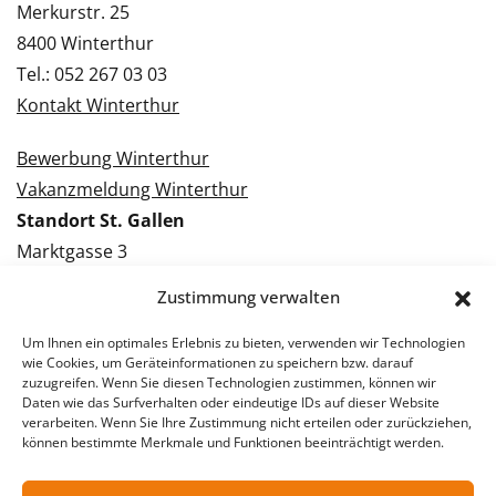
Merkurstr. 25
8400 Winterthur
Tel.: 052 267 03 03
Kontakt Winterthur
Bewerbung Winterthur
Vakanzmeldung Winterthur
Standort St. Gallen
Marktgasse 3
9000 St. Gallen
Zustimmung verwalten
Tel.: 071 228 09 09
Kontakt St. Gallen
Um Ihnen ein optimales Erlebnis zu bieten, verwenden wir Technologien
wie Cookies, um Geräteinformationen zu speichern bzw. darauf
zuzugreifen. Wenn Sie diesen Technologien zustimmen, können wir
Bewerbung St. Gallen
Daten wie das Surfverhalten oder eindeutige IDs auf dieser Website
verarbeiten. Wenn Sie Ihre Zustimmung nicht erteilen oder zurückziehen,
Vakanzmeldung St. Gallen
können bestimmte Merkmale und Funktionen beeinträchtigt werden.