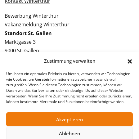
Kontakt Winterthur
Bewerbung Winterthur
Vakanzmeldung Winterthur
Standort St. Gallen
Marktgasse 3
9000 St. Gallen
Tel.: 071 228 09 09
Zustimmung verwalten
Kontakt St. Gallen
Um Ihnen ein optimales Erlebnis zu bieten, verwenden wir Technologien
wie Cookies, um Geräteinformationen zu speichern bzw. darauf
Bewerbung St. Gallen
zuzugreifen. Wenn Sie diesen Technologien zustimmen, können wir
Daten wie das Surfverhalten oder eindeutige IDs auf dieser Website
Vakanzmeldung St. Gallen
verarbeiten. Wenn Sie Ihre Zustimmung nicht erteilen oder zurückziehen,
können bestimmte Merkmale und Funktionen beeinträchtigt werden.
Akzeptieren
© 2026 Stellentreff AG
Impressum
Datenschutzerklärung
Ablehnen