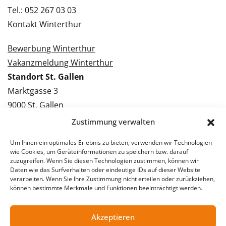
Tel.: 052 267 03 03
Kontakt Winterthur
Bewerbung Winterthur
Vakanzmeldung Winterthur
Standort St. Gallen
Marktgasse 3
9000 St. Gallen
Tel.: 071 228 09 09
Zustimmung verwalten
Kontakt St. Gallen
Um Ihnen ein optimales Erlebnis zu bieten, verwenden wir Technologien
wie Cookies, um Geräteinformationen zu speichern bzw. darauf
Bewerbung St. Gallen
zuzugreifen. Wenn Sie diesen Technologien zustimmen, können wir
Daten wie das Surfverhalten oder eindeutige IDs auf dieser Website
Vakanzmeldung St. Gallen
verarbeiten. Wenn Sie Ihre Zustimmung nicht erteilen oder zurückziehen,
können bestimmte Merkmale und Funktionen beeinträchtigt werden.
Akzeptieren
© 2026 Stellentreff AG