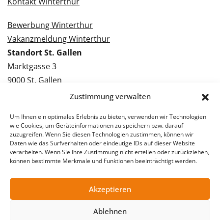
Kontakt Winterthur
Bewerbung Winterthur
Vakanzmeldung Winterthur
Standort St. Gallen
Marktgasse 3
9000 St. Gallen
Tel.: 071 228 09 09
Zustimmung verwalten
Kontakt St. Gallen
Um Ihnen ein optimales Erlebnis zu bieten, verwenden wir Technologien
wie Cookies, um Geräteinformationen zu speichern bzw. darauf
Bewerbung St. Gallen
zuzugreifen. Wenn Sie diesen Technologien zustimmen, können wir
Daten wie das Surfverhalten oder eindeutige IDs auf dieser Website
Vakanzmeldung St. Gallen
verarbeiten. Wenn Sie Ihre Zustimmung nicht erteilen oder zurückziehen,
können bestimmte Merkmale und Funktionen beeinträchtigt werden.
Akzeptieren
© 2026 Stellentreff AG
Impressum
Datenschutzerklärung
Ablehnen