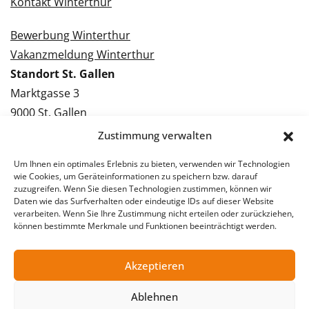
Kontakt Winterthur
Bewerbung Winterthur
Vakanzmeldung Winterthur
Standort St. Gallen
Marktgasse 3
9000 St. Gallen
Tel.: 071 228 09 09
Zustimmung verwalten
Kontakt St. Gallen
Um Ihnen ein optimales Erlebnis zu bieten, verwenden wir Technologien
wie Cookies, um Geräteinformationen zu speichern bzw. darauf
Bewerbung St. Gallen
zuzugreifen. Wenn Sie diesen Technologien zustimmen, können wir
Daten wie das Surfverhalten oder eindeutige IDs auf dieser Website
Vakanzmeldung St. Gallen
verarbeiten. Wenn Sie Ihre Zustimmung nicht erteilen oder zurückziehen,
können bestimmte Merkmale und Funktionen beeinträchtigt werden.
Akzeptieren
© 2026 Stellentreff AG
Impressum
Datenschutzerklärung
Ablehnen