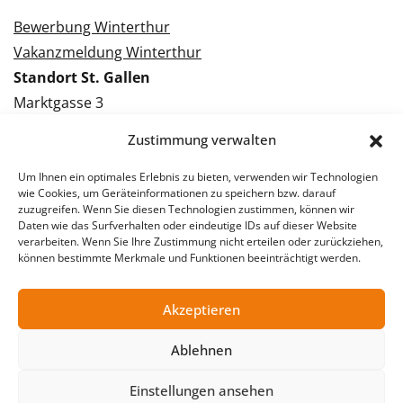
Bewerbung Winterthur
Vakanzmeldung Winterthur
Standort St. Gallen
Marktgasse 3
9000 St. Gallen
Zustimmung verwalten
Tel.: 071 228 09 09
Kontakt St. Gallen
Um Ihnen ein optimales Erlebnis zu bieten, verwenden wir Technologien
wie Cookies, um Geräteinformationen zu speichern bzw. darauf
zuzugreifen. Wenn Sie diesen Technologien zustimmen, können wir
Bewerbung St. Gallen
Daten wie das Surfverhalten oder eindeutige IDs auf dieser Website
verarbeiten. Wenn Sie Ihre Zustimmung nicht erteilen oder zurückziehen,
Vakanzmeldung St. Gallen
können bestimmte Merkmale und Funktionen beeinträchtigt werden.
Akzeptieren
© 2026 Stellentreff AG
Ablehnen
Impressum
Datenschutzerklärung
Einstellungen ansehen