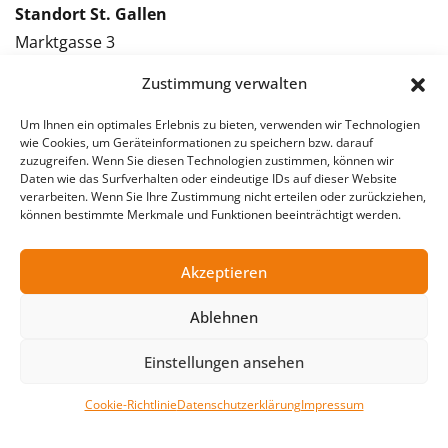
Standort St. Gallen
Marktgasse 3
9000 St. Gallen
Zustimmung verwalten
Tel.: 071 228 09 09
Kontakt St. Gallen
Um Ihnen ein optimales Erlebnis zu bieten, verwenden wir Technologien
wie Cookies, um Geräteinformationen zu speichern bzw. darauf
zuzugreifen. Wenn Sie diesen Technologien zustimmen, können wir
Bewerbung St. Gallen
Daten wie das Surfverhalten oder eindeutige IDs auf dieser Website
verarbeiten. Wenn Sie Ihre Zustimmung nicht erteilen oder zurückziehen,
Vakanzmeldung St. Gallen
können bestimmte Merkmale und Funktionen beeinträchtigt werden.
Akzeptieren
© 2026 Stellentreff AG
Ablehnen
Impressum
Datenschutzerklärung
Einstellungen ansehen
Cookie-Richtlinie
Datenschutzerklärung
Impressum