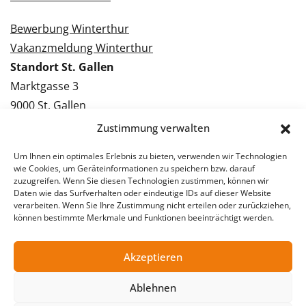
Bewerbung Winterthur
Vakanzmeldung Winterthur
Standort St. Gallen
Marktgasse 3
9000 St. Gallen
Tel.: 071 228 09 09
Zustimmung verwalten
Kontakt St. Gallen
Um Ihnen ein optimales Erlebnis zu bieten, verwenden wir Technologien
wie Cookies, um Geräteinformationen zu speichern bzw. darauf
Bewerbung St. Gallen
zuzugreifen. Wenn Sie diesen Technologien zustimmen, können wir
Daten wie das Surfverhalten oder eindeutige IDs auf dieser Website
Vakanzmeldung St. Gallen
verarbeiten. Wenn Sie Ihre Zustimmung nicht erteilen oder zurückziehen,
können bestimmte Merkmale und Funktionen beeinträchtigt werden.
Akzeptieren
© 2026 Stellentreff AG
Impressum
Datenschutzerklärung
Ablehnen