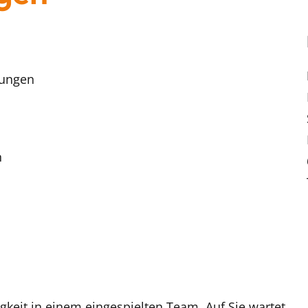
rungen
n
igkeit in einem eingespielten Team. Auf Sie wartet