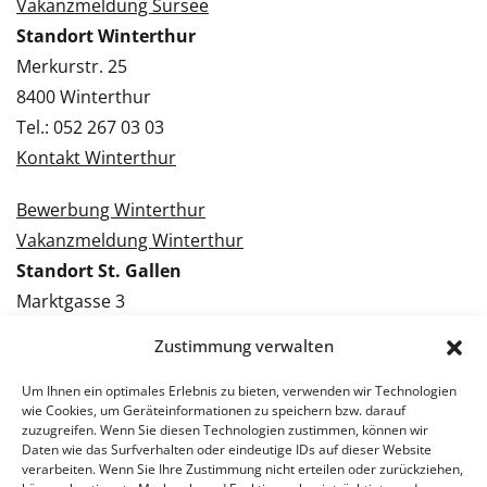
Vakanzmeldung Sursee
Standort Winterthur
Merkurstr. 25
8400 Winterthur
Tel.: 052 267 03 03
Kontakt Winterthur
Bewerbung Winterthur
Vakanzmeldung Winterthur
Standort St. Gallen
Marktgasse 3
9000 St. Gallen
Zustimmung verwalten
Tel.: 071 228 09 09
Kontakt St. Gallen
Um Ihnen ein optimales Erlebnis zu bieten, verwenden wir Technologien
wie Cookies, um Geräteinformationen zu speichern bzw. darauf
zuzugreifen. Wenn Sie diesen Technologien zustimmen, können wir
Bewerbung St. Gallen
Daten wie das Surfverhalten oder eindeutige IDs auf dieser Website
verarbeiten. Wenn Sie Ihre Zustimmung nicht erteilen oder zurückziehen,
Vakanzmeldung St. Gallen