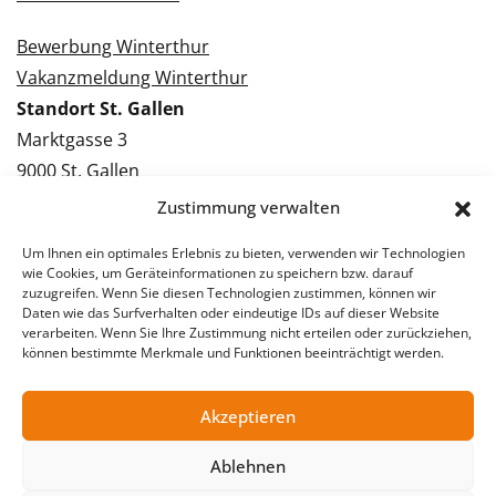
Bewerbung Winterthur
Vakanzmeldung Winterthur
Standort St. Gallen
Marktgasse 3
9000 St. Gallen
Tel.: 071 228 09 09
Zustimmung verwalten
Kontakt St. Gallen
Um Ihnen ein optimales Erlebnis zu bieten, verwenden wir Technologien
wie Cookies, um Geräteinformationen zu speichern bzw. darauf
Bewerbung St. Gallen
zuzugreifen. Wenn Sie diesen Technologien zustimmen, können wir
Daten wie das Surfverhalten oder eindeutige IDs auf dieser Website
Vakanzmeldung St. Gallen
verarbeiten. Wenn Sie Ihre Zustimmung nicht erteilen oder zurückziehen,
können bestimmte Merkmale und Funktionen beeinträchtigt werden.
Akzeptieren
© 2026 Stellentreff AG
Impressum
Datenschutzerklärung
Ablehnen