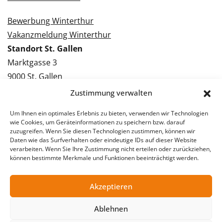
Bewerbung Winterthur
Vakanzmeldung Winterthur
Standort St. Gallen
Marktgasse 3
9000 St. Gallen
Tel.: 071 228 09 09
Zustimmung verwalten
Kontakt St. Gallen
Um Ihnen ein optimales Erlebnis zu bieten, verwenden wir Technologien
wie Cookies, um Geräteinformationen zu speichern bzw. darauf
Bewerbung St. Gallen
zuzugreifen. Wenn Sie diesen Technologien zustimmen, können wir
Daten wie das Surfverhalten oder eindeutige IDs auf dieser Website
Vakanzmeldung St. Gallen
verarbeiten. Wenn Sie Ihre Zustimmung nicht erteilen oder zurückziehen,
können bestimmte Merkmale und Funktionen beeinträchtigt werden.
Akzeptieren
© 2026 Stellentreff AG
Impressum
Datenschutzerklärung
Ablehnen