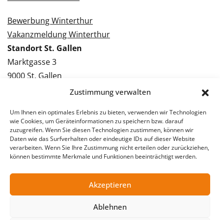
Bewerbung Winterthur
Vakanzmeldung Winterthur
Standort St. Gallen
Marktgasse 3
9000 St. Gallen
Tel.: 071 228 09 09
Zustimmung verwalten
Kontakt St. Gallen
Um Ihnen ein optimales Erlebnis zu bieten, verwenden wir Technologien
wie Cookies, um Geräteinformationen zu speichern bzw. darauf
Bewerbung St. Gallen
zuzugreifen. Wenn Sie diesen Technologien zustimmen, können wir
Daten wie das Surfverhalten oder eindeutige IDs auf dieser Website
Vakanzmeldung St. Gallen
verarbeiten. Wenn Sie Ihre Zustimmung nicht erteilen oder zurückziehen,
können bestimmte Merkmale und Funktionen beeinträchtigt werden.
Akzeptieren
© 2026 Stellentreff AG
Impressum
Datenschutzerklärung
Ablehnen