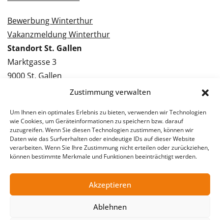
Bewerbung Winterthur
Vakanzmeldung Winterthur
Standort St. Gallen
Marktgasse 3
9000 St. Gallen
Tel.: 071 228 09 09
Zustimmung verwalten
Kontakt St. Gallen
Um Ihnen ein optimales Erlebnis zu bieten, verwenden wir Technologien
wie Cookies, um Geräteinformationen zu speichern bzw. darauf
Bewerbung St. Gallen
zuzugreifen. Wenn Sie diesen Technologien zustimmen, können wir
Daten wie das Surfverhalten oder eindeutige IDs auf dieser Website
Vakanzmeldung St. Gallen
verarbeiten. Wenn Sie Ihre Zustimmung nicht erteilen oder zurückziehen,
können bestimmte Merkmale und Funktionen beeinträchtigt werden.
Akzeptieren
© 2026 Stellentreff AG
Impressum
Datenschutzerklärung
Ablehnen