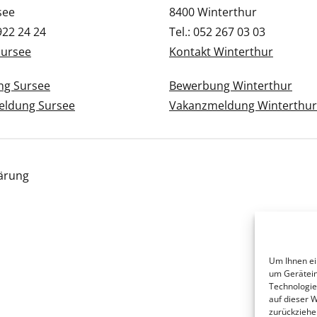
see
8400 Winterthur
 922 24 24
Tel.: 052 267 03 03
Sursee
Kontakt Winterthur
g Sursee
Bewerbung Winterthur
ldung Sursee
Vakanzmeldung Winterthur
ärung
Um Ihnen ei
um Gerätein
Technologie
auf dieser 
zurückziehe