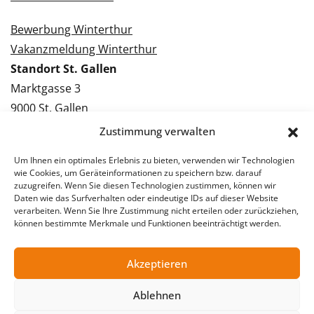
Bewerbung Winterthur
Vakanzmeldung Winterthur
Standort St. Gallen
Marktgasse 3
9000 St. Gallen
Tel.: 071 228 09 09
Zustimmung verwalten
Kontakt St. Gallen
Um Ihnen ein optimales Erlebnis zu bieten, verwenden wir Technologien
wie Cookies, um Geräteinformationen zu speichern bzw. darauf
Bewerbung St. Gallen
zuzugreifen. Wenn Sie diesen Technologien zustimmen, können wir
Daten wie das Surfverhalten oder eindeutige IDs auf dieser Website
Vakanzmeldung St. Gallen
verarbeiten. Wenn Sie Ihre Zustimmung nicht erteilen oder zurückziehen,
können bestimmte Merkmale und Funktionen beeinträchtigt werden.
Akzeptieren
© 2026 Stellentreff AG
Impressum
Datenschutzerklärung
Ablehnen