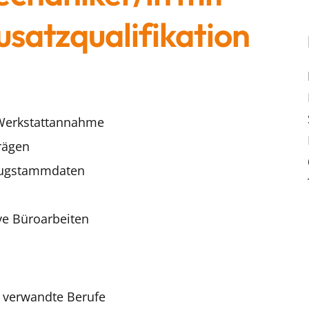
satzqualifikation
 Werkstattannahme
rägen
zeugstammdaten
ve Büroarbeiten
 verwandte Berufe