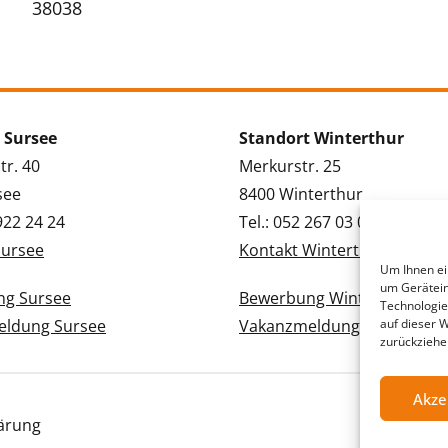
38038
 Sursee
Standort Winterthur
tr. 40
Merkurstr. 25
see
8400 Winterthur
 922 24 24
Tel.: 052 267 03 03
Sursee
Kontakt Winterthur
Um Ihnen ei
um Gerätein
g Sursee
Bewerbung Winterthur
Technologie
ldung Sursee
Vakanzmeldung Winterthur
auf dieser 
zurückziehe
Akze
ärung