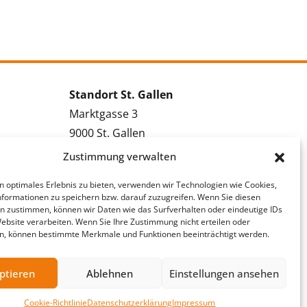
Standort St. Gallen
Marktgasse 3
9000 St. Gallen
Tel.: 071 228 09 09
Zustimmung verwalten
Kontakt St. Gallen
n optimales Erlebnis zu bieten, verwenden wir Technologien wie Cookies,
formationen zu speichern bzw. darauf zuzugreifen. Wenn Sie diesen
Bewerbung St. Gallen
n zustimmen, können wir Daten wie das Surfverhalten oder eindeutige IDs
Vakanzmeldung St. Gallen
Website verarbeiten. Wenn Sie Ihre Zustimmung nicht erteilen oder
n, können bestimmte Merkmale und Funktionen beeinträchtigt werden.
ptieren
Ablehnen
Einstellungen ansehen
Cookie-Richtlinie
Datenschutzerklärung
Impressum