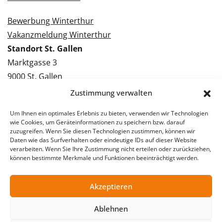
Bewerbung Winterthur
Vakanzmeldung Winterthur
Standort St. Gallen
Marktgasse 3
9000 St. Gallen
Tel.: 071 228 09 09
Zustimmung verwalten
Kontakt St. Gallen
Um Ihnen ein optimales Erlebnis zu bieten, verwenden wir Technologien
wie Cookies, um Geräteinformationen zu speichern bzw. darauf
Bewerbung St. Gallen
zuzugreifen. Wenn Sie diesen Technologien zustimmen, können wir
Daten wie das Surfverhalten oder eindeutige IDs auf dieser Website
Vakanzmeldung St. Gallen
verarbeiten. Wenn Sie Ihre Zustimmung nicht erteilen oder zurückziehen,
können bestimmte Merkmale und Funktionen beeinträchtigt werden.
Akzeptieren
© 2026 Stellentreff AG
Impressum
Datenschutzerklärung
Ablehnen