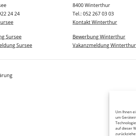
see
8400 Winterthur
 922 24 24
Tel.: 052 267 03 03
Sursee
Kontakt Winterthur
g Sursee
Bewerbung Winterthur
ldung Sursee
Vakanzmeldung Winterthur
ärung
Um Ihnen ei
um Gerätein
Technologie
auf dieser 
zurückziehe