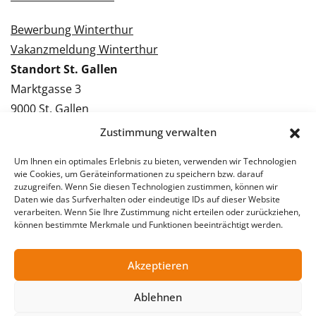
Bewerbung Winterthur
Vakanzmeldung Winterthur
Standort St. Gallen
Marktgasse 3
9000 St. Gallen
Tel.: 071 228 09 09
Zustimmung verwalten
Kontakt St. Gallen
Um Ihnen ein optimales Erlebnis zu bieten, verwenden wir Technologien
wie Cookies, um Geräteinformationen zu speichern bzw. darauf
Bewerbung St. Gallen
zuzugreifen. Wenn Sie diesen Technologien zustimmen, können wir
Daten wie das Surfverhalten oder eindeutige IDs auf dieser Website
Vakanzmeldung St. Gallen
verarbeiten. Wenn Sie Ihre Zustimmung nicht erteilen oder zurückziehen,
können bestimmte Merkmale und Funktionen beeinträchtigt werden.
Akzeptieren
© 2026 Stellentreff AG
Impressum
Datenschutzerklärung
Ablehnen