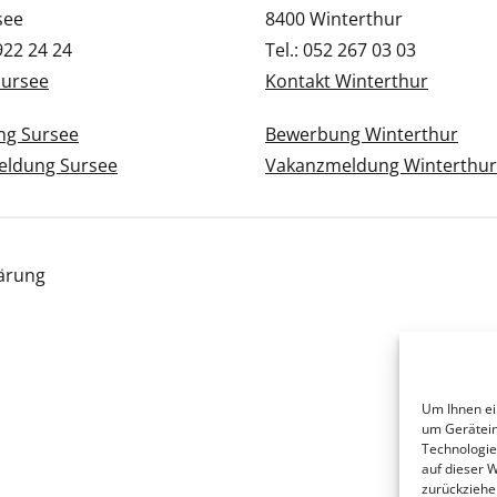
see
8400 Winterthur
 922 24 24
Tel.: 052 267 03 03
Sursee
Kontakt Winterthur
g Sursee
Bewerbung Winterthur
ldung Sursee
Vakanzmeldung Winterthur
ärung
Um Ihnen ei
um Gerätein
Technologie
auf dieser 
zurückziehe