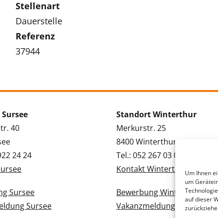
Stellenart
Dauerstelle
Referenz
37944
 Sursee
Standort Winterthur
tr. 40
Merkurstr. 25
see
8400 Winterthur
 922 24 24
Tel.: 052 267 03 03
Sursee
Kontakt Winterthur
Um Ihnen ei
um Gerätein
Technologie
g Sursee
Bewerbung Winterthur
auf dieser 
ldung Sursee
Vakanzmeldung Winterthur
zurückziehe