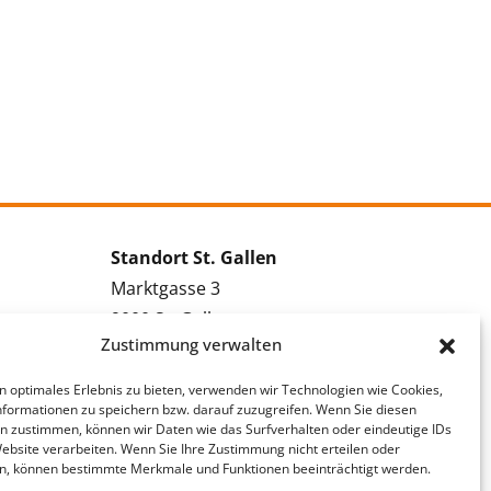
Standort St. Gallen
Marktgasse 3
9000 St. Gallen
Zustimmung verwalten
Tel.: 071 228 09 09
Kontakt St. Gallen
n optimales Erlebnis zu bieten, verwenden wir Technologien wie Cookies,
formationen zu speichern bzw. darauf zuzugreifen. Wenn Sie diesen
n zustimmen, können wir Daten wie das Surfverhalten oder eindeutige IDs
Bewerbung St. Gallen
Website verarbeiten. Wenn Sie Ihre Zustimmung nicht erteilen oder
Vakanzmeldung St. Gallen
n, können bestimmte Merkmale und Funktionen beeinträchtigt werden.