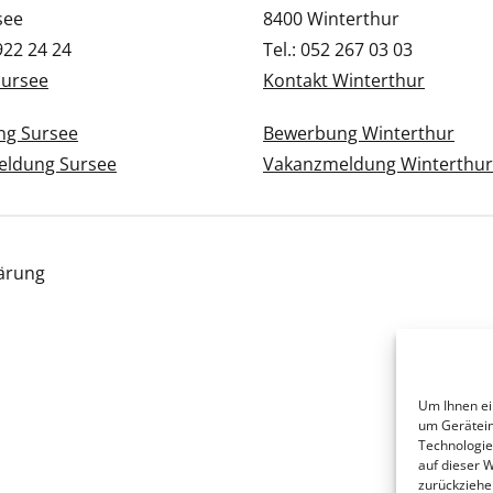
see
8400 Winterthur
 922 24 24
Tel.: 052 267 03 03
Sursee
Kontakt Winterthur
g Sursee
Bewerbung Winterthur
ldung Sursee
Vakanzmeldung Winterthur
ärung
Um Ihnen ei
um Gerätein
Technologie
auf dieser 
zurückziehe