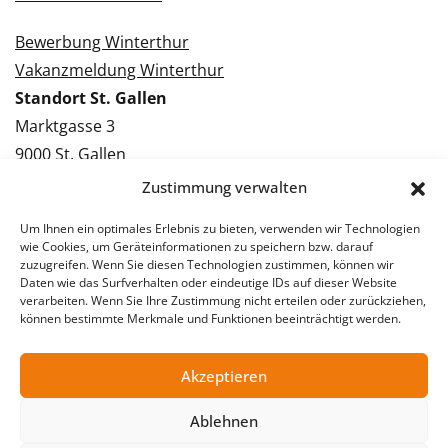
Bewerbung Winterthur
Vakanzmeldung Winterthur
Standort St. Gallen
Marktgasse 3
9000 St. Gallen
Tel.: 071 228 09 09
Zustimmung verwalten
Kontakt St. Gallen
Um Ihnen ein optimales Erlebnis zu bieten, verwenden wir Technologien
wie Cookies, um Geräteinformationen zu speichern bzw. darauf
Bewerbung St. Gallen
zuzugreifen. Wenn Sie diesen Technologien zustimmen, können wir
Daten wie das Surfverhalten oder eindeutige IDs auf dieser Website
Vakanzmeldung St. Gallen
verarbeiten. Wenn Sie Ihre Zustimmung nicht erteilen oder zurückziehen,
können bestimmte Merkmale und Funktionen beeinträchtigt werden.
Akzeptieren
© 2026 Stellentreff AG
Impressum
Datenschutzerklärung
Ablehnen