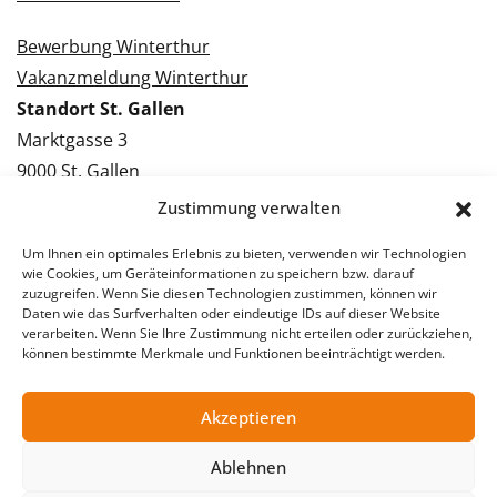
Bewerbung Winterthur
Vakanzmeldung Winterthur
Standort St. Gallen
Marktgasse 3
9000 St. Gallen
Tel.: 071 228 09 09
Zustimmung verwalten
Kontakt St. Gallen
Um Ihnen ein optimales Erlebnis zu bieten, verwenden wir Technologien
wie Cookies, um Geräteinformationen zu speichern bzw. darauf
Bewerbung St. Gallen
zuzugreifen. Wenn Sie diesen Technologien zustimmen, können wir
Daten wie das Surfverhalten oder eindeutige IDs auf dieser Website
Vakanzmeldung St. Gallen
verarbeiten. Wenn Sie Ihre Zustimmung nicht erteilen oder zurückziehen,
können bestimmte Merkmale und Funktionen beeinträchtigt werden.
Akzeptieren
© 2026 Stellentreff AG
Impressum
Datenschutzerklärung
Ablehnen