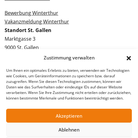
Bewerbung Winterthur
Vakanzmeldung Winterthur
Standort St. Gallen
Marktgasse 3
9000 St. Gallen
Tel.: 071 228 09 09
Zustimmung verwalten
Kontakt St. Gallen
Um Ihnen ein optimales Erlebnis zu bieten, verwenden wir Technologien
wie Cookies, um Geräteinformationen zu speichern bzw. darauf
Bewerbung St. Gallen
zuzugreifen. Wenn Sie diesen Technologien zustimmen, können wir
Daten wie das Surfverhalten oder eindeutige IDs auf dieser Website
Vakanzmeldung St. Gallen
verarbeiten. Wenn Sie Ihre Zustimmung nicht erteilen oder zurückziehen,
können bestimmte Merkmale und Funktionen beeinträchtigt werden.
Akzeptieren
© 2026 Stellentreff AG
Impressum
Datenschutzerklärung
Ablehnen