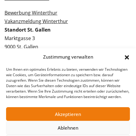
Bewerbung Winterthur
Vakanzmeldung Winterthur
Standort St. Gallen
Marktgasse 3
9000 St. Gallen
Tel.: 071 228 09 09
Zustimmung verwalten
Kontakt St. Gallen
Um Ihnen ein optimales Erlebnis zu bieten, verwenden wir Technologien
wie Cookies, um Geräteinformationen zu speichern bzw. darauf
Bewerbung St. Gallen
zuzugreifen. Wenn Sie diesen Technologien zustimmen, können wir
Daten wie das Surfverhalten oder eindeutige IDs auf dieser Website
Vakanzmeldung St. Gallen
verarbeiten. Wenn Sie Ihre Zustimmung nicht erteilen oder zurückziehen,
können bestimmte Merkmale und Funktionen beeinträchtigt werden.
Akzeptieren
© 2026 Stellentreff AG
Impressum
Datenschutzerklärung
Ablehnen