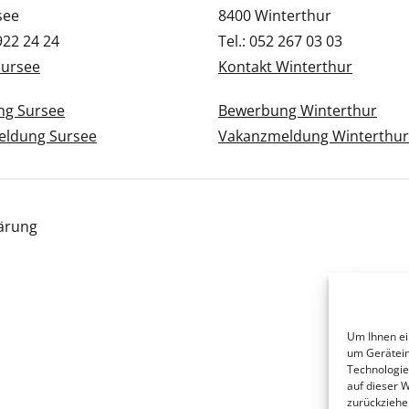
see
8400 Winterthur
 922 24 24
Tel.: 052 267 03 03
Sursee
Kontakt Winterthur
g Sursee
Bewerbung Winterthur
ldung Sursee
Vakanzmeldung Winterthur
ärung
Um Ihnen ei
um Gerätein
Technologie
auf dieser 
zurückziehe