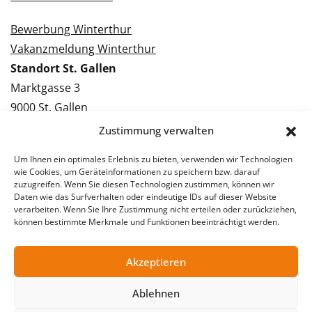
Bewerbung Winterthur
Vakanzmeldung Winterthur
Standort St. Gallen
Marktgasse 3
9000 St. Gallen
Tel.: 071 228 09 09
Zustimmung verwalten
Kontakt St. Gallen
Um Ihnen ein optimales Erlebnis zu bieten, verwenden wir Technologien
wie Cookies, um Geräteinformationen zu speichern bzw. darauf
Bewerbung St. Gallen
zuzugreifen. Wenn Sie diesen Technologien zustimmen, können wir
Daten wie das Surfverhalten oder eindeutige IDs auf dieser Website
Vakanzmeldung St. Gallen
verarbeiten. Wenn Sie Ihre Zustimmung nicht erteilen oder zurückziehen,
können bestimmte Merkmale und Funktionen beeinträchtigt werden.
Akzeptieren
© 2026 Stellentreff AG
Impressum
Datenschutzerklärung
Ablehnen