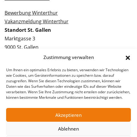
Bewerbung Winterthur
Vakanzmeldung Winterthur
Standort St. Gallen
Marktgasse 3
9000 St. Gallen
Tel.: 071 228 09 09
Zustimmung verwalten
Kontakt St. Gallen
Um Ihnen ein optimales Erlebnis zu bieten, verwenden wir Technologien
wie Cookies, um Geräteinformationen zu speichern bzw. darauf
Bewerbung St. Gallen
zuzugreifen. Wenn Sie diesen Technologien zustimmen, können wir
Daten wie das Surfverhalten oder eindeutige IDs auf dieser Website
Vakanzmeldung St. Gallen
verarbeiten. Wenn Sie Ihre Zustimmung nicht erteilen oder zurückziehen,
können bestimmte Merkmale und Funktionen beeinträchtigt werden.
Akzeptieren
© 2026 Stellentreff AG
Impressum
Datenschutzerklärung
Ablehnen