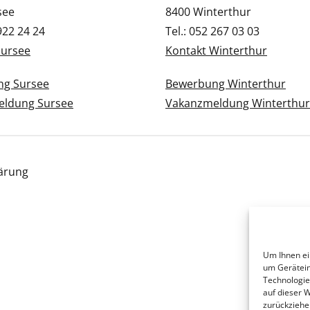
see
8400 Winterthur
 922 24 24
Tel.: 052 267 03 03
Sursee
Kontakt Winterthur
g Sursee
Bewerbung Winterthur
ldung Sursee
Vakanzmeldung Winterthur
ärung
Um Ihnen ei
um Gerätein
Technologie
auf dieser 
zurückziehe