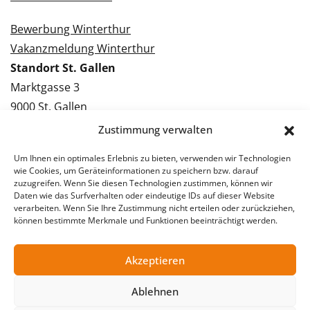
Bewerbung Winterthur
Vakanzmeldung Winterthur
Standort St. Gallen
Marktgasse 3
9000 St. Gallen
Tel.: 071 228 09 09
Zustimmung verwalten
Kontakt St. Gallen
Um Ihnen ein optimales Erlebnis zu bieten, verwenden wir Technologien
wie Cookies, um Geräteinformationen zu speichern bzw. darauf
Bewerbung St. Gallen
zuzugreifen. Wenn Sie diesen Technologien zustimmen, können wir
Daten wie das Surfverhalten oder eindeutige IDs auf dieser Website
Vakanzmeldung St. Gallen
verarbeiten. Wenn Sie Ihre Zustimmung nicht erteilen oder zurückziehen,
können bestimmte Merkmale und Funktionen beeinträchtigt werden.
Akzeptieren
© 2026 Stellentreff AG
Impressum
Datenschutzerklärung
Ablehnen