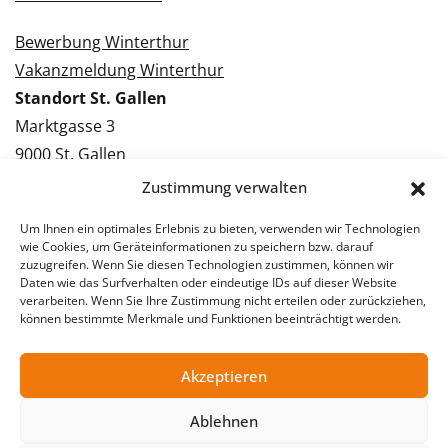
Bewerbung Winterthur
Vakanzmeldung Winterthur
Standort St. Gallen
Marktgasse 3
9000 St. Gallen
Tel.: 071 228 09 09
Zustimmung verwalten
Kontakt St. Gallen
Um Ihnen ein optimales Erlebnis zu bieten, verwenden wir Technologien
wie Cookies, um Geräteinformationen zu speichern bzw. darauf
Bewerbung St. Gallen
zuzugreifen. Wenn Sie diesen Technologien zustimmen, können wir
Daten wie das Surfverhalten oder eindeutige IDs auf dieser Website
Vakanzmeldung St. Gallen
verarbeiten. Wenn Sie Ihre Zustimmung nicht erteilen oder zurückziehen,
können bestimmte Merkmale und Funktionen beeinträchtigt werden.
Akzeptieren
© 2026 Stellentreff AG
Impressum
Datenschutzerklärung
Ablehnen