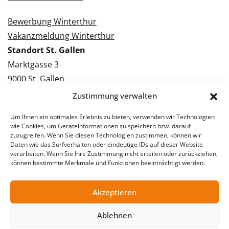
Bewerbung Winterthur
Vakanzmeldung Winterthur
Standort St. Gallen
Marktgasse 3
9000 St. Gallen
Tel.: 071 228 09 09
Zustimmung verwalten
Kontakt St. Gallen
Um Ihnen ein optimales Erlebnis zu bieten, verwenden wir Technologien
wie Cookies, um Geräteinformationen zu speichern bzw. darauf
Bewerbung St. Gallen
zuzugreifen. Wenn Sie diesen Technologien zustimmen, können wir
Daten wie das Surfverhalten oder eindeutige IDs auf dieser Website
Vakanzmeldung St. Gallen
verarbeiten. Wenn Sie Ihre Zustimmung nicht erteilen oder zurückziehen,
können bestimmte Merkmale und Funktionen beeinträchtigt werden.
Akzeptieren
© 2026 Stellentreff AG
Impressum
Datenschutzerklärung
Ablehnen