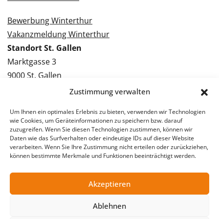
Bewerbung Winterthur
Vakanzmeldung Winterthur
Standort St. Gallen
Marktgasse 3
9000 St. Gallen
Tel.: 071 228 09 09
Zustimmung verwalten
Kontakt St. Gallen
Um Ihnen ein optimales Erlebnis zu bieten, verwenden wir Technologien
wie Cookies, um Geräteinformationen zu speichern bzw. darauf
Bewerbung St. Gallen
zuzugreifen. Wenn Sie diesen Technologien zustimmen, können wir
Daten wie das Surfverhalten oder eindeutige IDs auf dieser Website
Vakanzmeldung St. Gallen
verarbeiten. Wenn Sie Ihre Zustimmung nicht erteilen oder zurückziehen,
können bestimmte Merkmale und Funktionen beeinträchtigt werden.
Akzeptieren
© 2026 Stellentreff AG
Impressum
Datenschutzerklärung
Ablehnen