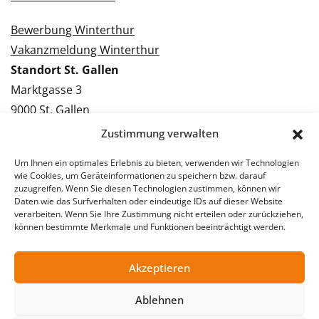
Bewerbung Winterthur
Vakanzmeldung Winterthur
Standort St. Gallen
Marktgasse 3
9000 St. Gallen
Tel.: 071 228 09 09
Zustimmung verwalten
Kontakt St. Gallen
Um Ihnen ein optimales Erlebnis zu bieten, verwenden wir Technologien
wie Cookies, um Geräteinformationen zu speichern bzw. darauf
Bewerbung St. Gallen
zuzugreifen. Wenn Sie diesen Technologien zustimmen, können wir
Daten wie das Surfverhalten oder eindeutige IDs auf dieser Website
Vakanzmeldung St. Gallen
verarbeiten. Wenn Sie Ihre Zustimmung nicht erteilen oder zurückziehen,
können bestimmte Merkmale und Funktionen beeinträchtigt werden.
Akzeptieren
© 2026 Stellentreff AG
Impressum
Datenschutzerklärung
Ablehnen