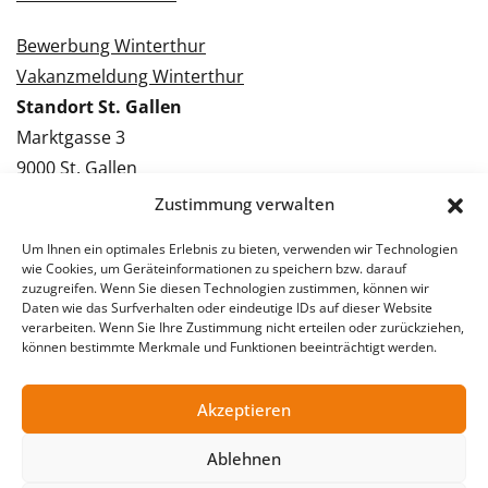
Bewerbung Winterthur
Vakanzmeldung Winterthur
Standort St. Gallen
Marktgasse 3
9000 St. Gallen
Tel.: 071 228 09 09
Zustimmung verwalten
Kontakt St. Gallen
Um Ihnen ein optimales Erlebnis zu bieten, verwenden wir Technologien
wie Cookies, um Geräteinformationen zu speichern bzw. darauf
Bewerbung St. Gallen
zuzugreifen. Wenn Sie diesen Technologien zustimmen, können wir
Daten wie das Surfverhalten oder eindeutige IDs auf dieser Website
Vakanzmeldung St. Gallen
verarbeiten. Wenn Sie Ihre Zustimmung nicht erteilen oder zurückziehen,
können bestimmte Merkmale und Funktionen beeinträchtigt werden.
Akzeptieren
© 2026 Stellentreff AG
Impressum
Datenschutzerklärung
Ablehnen