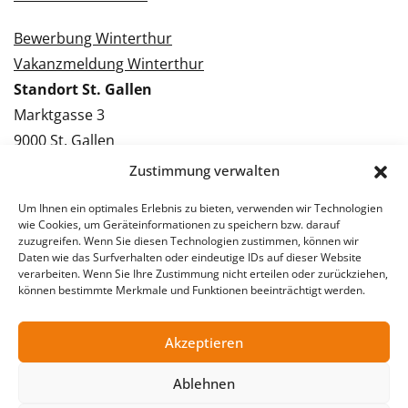
Bewerbung Winterthur
Vakanzmeldung Winterthur
Standort St. Gallen
Marktgasse 3
9000 St. Gallen
Tel.: 071 228 09 09
Zustimmung verwalten
Kontakt St. Gallen
Um Ihnen ein optimales Erlebnis zu bieten, verwenden wir Technologien
wie Cookies, um Geräteinformationen zu speichern bzw. darauf
Bewerbung St. Gallen
zuzugreifen. Wenn Sie diesen Technologien zustimmen, können wir
Daten wie das Surfverhalten oder eindeutige IDs auf dieser Website
Vakanzmeldung St. Gallen
verarbeiten. Wenn Sie Ihre Zustimmung nicht erteilen oder zurückziehen,
können bestimmte Merkmale und Funktionen beeinträchtigt werden.
Akzeptieren
© 2026 Stellentreff AG
Impressum
Datenschutzerklärung
Ablehnen