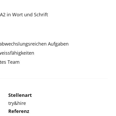
2 in Wort und Schrift
t abwechslungsreichen Aufgaben
weissfähigkeiten
rtes Team
Stellenart
try&hire
Referenz