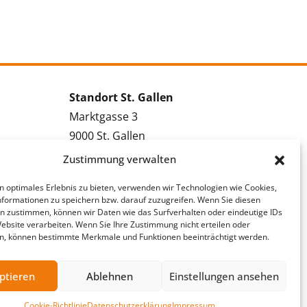
Standort St. Gallen
Marktgasse 3
9000 St. Gallen
Tel.: 071 228 09 09
Zustimmung verwalten
Kontakt St. Gallen
n optimales Erlebnis zu bieten, verwenden wir Technologien wie Cookies,
formationen zu speichern bzw. darauf zuzugreifen. Wenn Sie diesen
Bewerbung St. Gallen
n zustimmen, können wir Daten wie das Surfverhalten oder eindeutige IDs
Vakanzmeldung St. Gallen
Website verarbeiten. Wenn Sie Ihre Zustimmung nicht erteilen oder
n, können bestimmte Merkmale und Funktionen beeinträchtigt werden.
ptieren
Ablehnen
Einstellungen ansehen
Cookie-Richtlinie
Datenschutzerklärung
Impressum