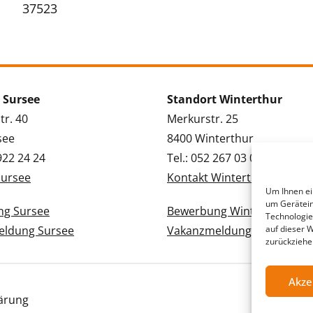
37523
 Sursee
Standort Winterthur
tr. 40
Merkurstr. 25
see
8400 Winterthur
 922 24 24
Tel.: 052 267 03 03
Sursee
Kontakt Winterthur
Um Ihnen ei
um Gerätein
g Sursee
Bewerbung Winterthur
Technologie
ldung Sursee
Vakanzmeldung Winterthur
auf dieser 
zurückziehe
Akze
ärung