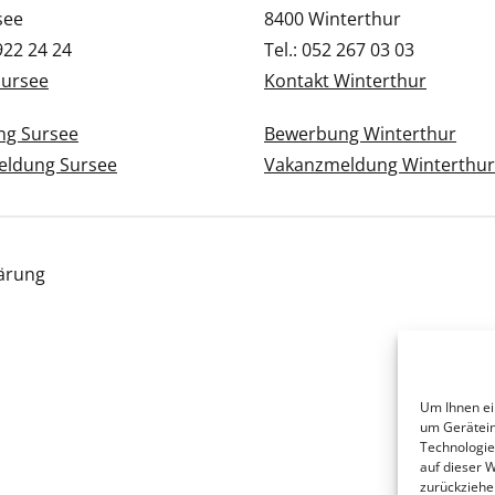
see
8400 Winterthur
 922 24 24
Tel.: 052 267 03 03
Sursee
Kontakt Winterthur
g Sursee
Bewerbung Winterthur
ldung Sursee
Vakanzmeldung Winterthur
ärung
Um Ihnen ei
um Gerätein
Technologie
auf dieser 
zurückziehe