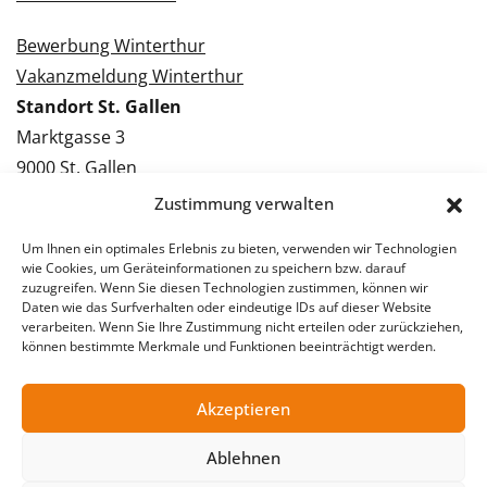
Bewerbung Winterthur
Vakanzmeldung Winterthur
Standort St. Gallen
Marktgasse 3
9000 St. Gallen
Tel.: 071 228 09 09
Zustimmung verwalten
Kontakt St. Gallen
Um Ihnen ein optimales Erlebnis zu bieten, verwenden wir Technologien
wie Cookies, um Geräteinformationen zu speichern bzw. darauf
Bewerbung St. Gallen
zuzugreifen. Wenn Sie diesen Technologien zustimmen, können wir
Daten wie das Surfverhalten oder eindeutige IDs auf dieser Website
Vakanzmeldung St. Gallen
verarbeiten. Wenn Sie Ihre Zustimmung nicht erteilen oder zurückziehen,
können bestimmte Merkmale und Funktionen beeinträchtigt werden.
Akzeptieren
© 2026 Stellentreff AG
Impressum
Datenschutzerklärung
Ablehnen