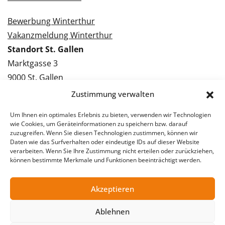
Bewerbung Winterthur
Vakanzmeldung Winterthur
Standort St. Gallen
Marktgasse 3
9000 St. Gallen
Tel.: 071 228 09 09
Zustimmung verwalten
Kontakt St. Gallen
Um Ihnen ein optimales Erlebnis zu bieten, verwenden wir Technologien
wie Cookies, um Geräteinformationen zu speichern bzw. darauf
Bewerbung St. Gallen
zuzugreifen. Wenn Sie diesen Technologien zustimmen, können wir
Daten wie das Surfverhalten oder eindeutige IDs auf dieser Website
Vakanzmeldung St. Gallen
verarbeiten. Wenn Sie Ihre Zustimmung nicht erteilen oder zurückziehen,
können bestimmte Merkmale und Funktionen beeinträchtigt werden.
Akzeptieren
© 2026 Stellentreff AG
Impressum
Datenschutzerklärung
Ablehnen