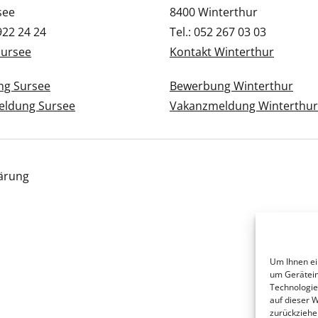
see
8400 Winterthur
 922 24 24
Tel.: 052 267 03 03
Sursee
Kontakt Winterthur
g Sursee
Bewerbung Winterthur
ldung Sursee
Vakanzmeldung Winterthur
ärung
Um Ihnen ei
um Gerätein
Technologie
auf dieser 
zurückziehe