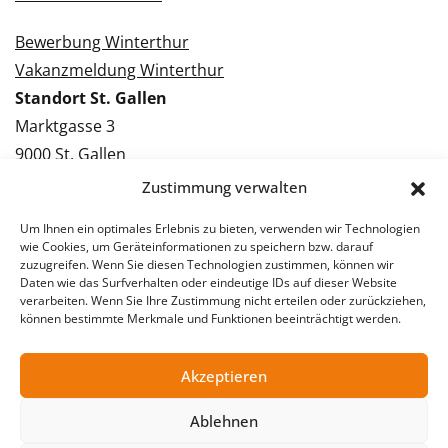
Bewerbung Winterthur
Vakanzmeldung Winterthur
Standort St. Gallen
Marktgasse 3
9000 St. Gallen
Tel.: 071 228 09 09
Zustimmung verwalten
Kontakt St. Gallen
Um Ihnen ein optimales Erlebnis zu bieten, verwenden wir Technologien
wie Cookies, um Geräteinformationen zu speichern bzw. darauf
Bewerbung St. Gallen
zuzugreifen. Wenn Sie diesen Technologien zustimmen, können wir
Daten wie das Surfverhalten oder eindeutige IDs auf dieser Website
Vakanzmeldung St. Gallen
verarbeiten. Wenn Sie Ihre Zustimmung nicht erteilen oder zurückziehen,
können bestimmte Merkmale und Funktionen beeinträchtigt werden.
Akzeptieren
© 2026 Stellentreff AG
Impressum
Datenschutzerklärung
Ablehnen