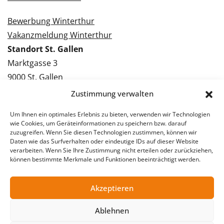
Bewerbung Winterthur
Vakanzmeldung Winterthur
Standort St. Gallen
Marktgasse 3
9000 St. Gallen
Tel.: 071 228 09 09
Zustimmung verwalten
Kontakt St. Gallen
Um Ihnen ein optimales Erlebnis zu bieten, verwenden wir Technologien
wie Cookies, um Geräteinformationen zu speichern bzw. darauf
Bewerbung St. Gallen
zuzugreifen. Wenn Sie diesen Technologien zustimmen, können wir
Daten wie das Surfverhalten oder eindeutige IDs auf dieser Website
Vakanzmeldung St. Gallen
verarbeiten. Wenn Sie Ihre Zustimmung nicht erteilen oder zurückziehen,
können bestimmte Merkmale und Funktionen beeinträchtigt werden.
Akzeptieren
© 2026 Stellentreff AG
Impressum
Datenschutzerklärung
Ablehnen