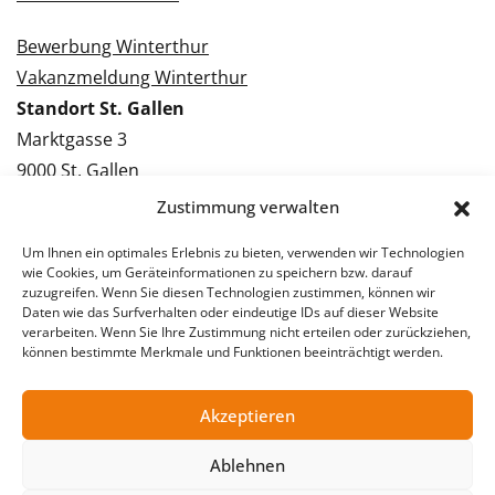
Bewerbung Winterthur
Vakanzmeldung Winterthur
Standort St. Gallen
Marktgasse 3
9000 St. Gallen
Tel.: 071 228 09 09
Zustimmung verwalten
Kontakt St. Gallen
Um Ihnen ein optimales Erlebnis zu bieten, verwenden wir Technologien
wie Cookies, um Geräteinformationen zu speichern bzw. darauf
Bewerbung St. Gallen
zuzugreifen. Wenn Sie diesen Technologien zustimmen, können wir
Daten wie das Surfverhalten oder eindeutige IDs auf dieser Website
Vakanzmeldung St. Gallen
verarbeiten. Wenn Sie Ihre Zustimmung nicht erteilen oder zurückziehen,
können bestimmte Merkmale und Funktionen beeinträchtigt werden.
Akzeptieren
© 2026 Stellentreff AG
Impressum
Datenschutzerklärung
Ablehnen